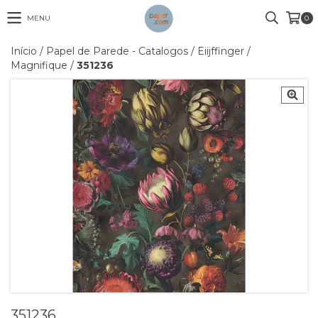
MENU
0
Início
/
Papel de Parede - Catalogos
/
Eiijffinger
/
Magnifique
/
351236
351236