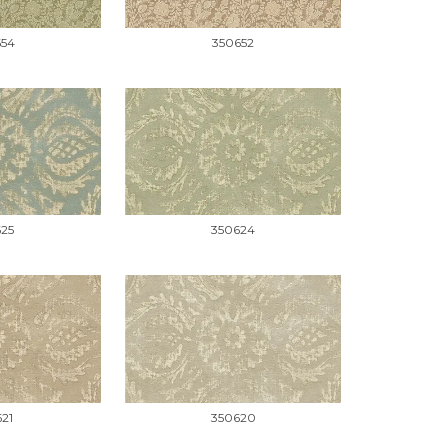
654
350652
625
350624
21
350620