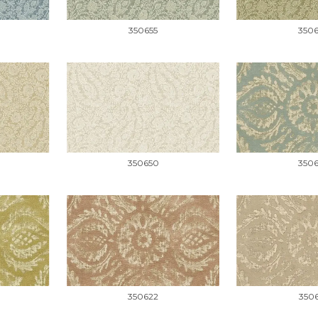
350655
350
350650
350
350622
3506