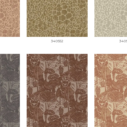
340552
3405