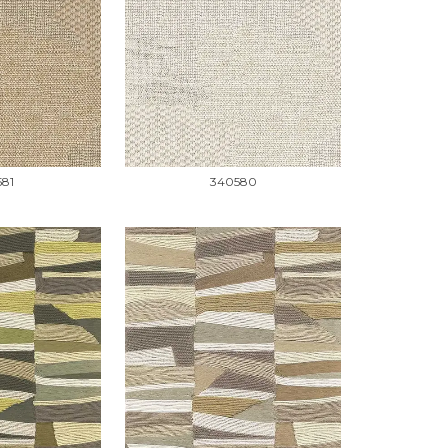
581
340580