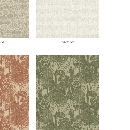
51
340550