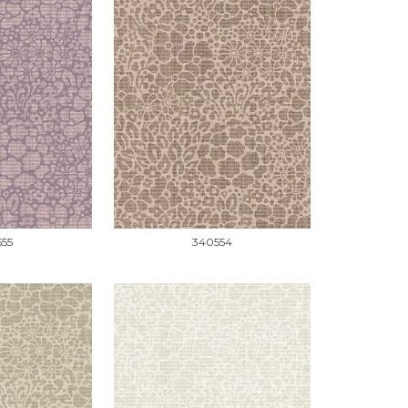
555
340554