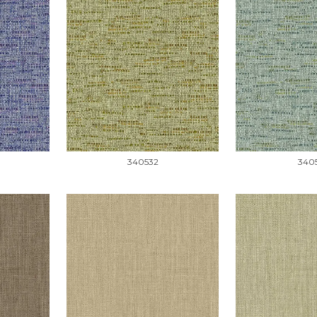
340532
340