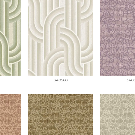
340560
340