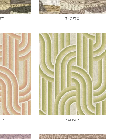
571
340570
563
340562