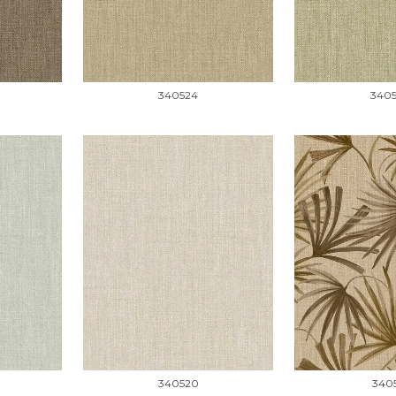
340524
340
340520
3405