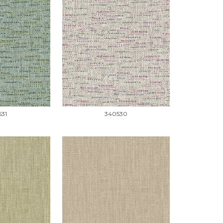
531
340530