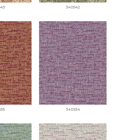
543
340542
535
340534