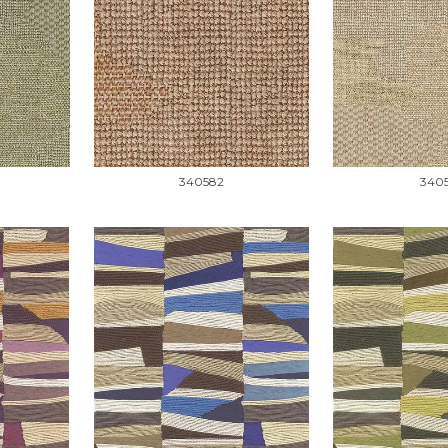
340582
340