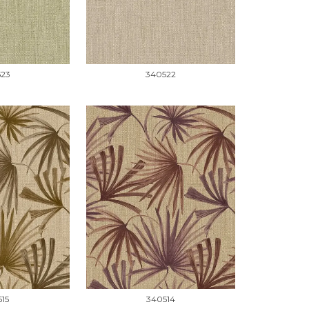
523
340522
15
340514