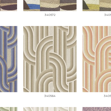
340572
340
340564
340