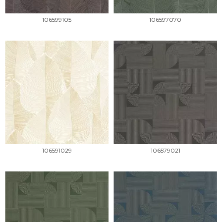
106599105
106597070
106591029
106579021