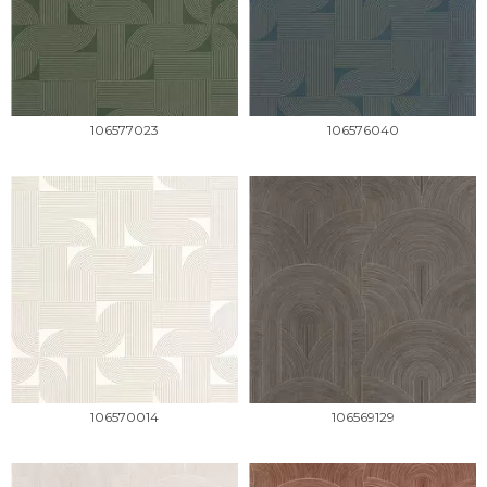
106577023
106576040
106570014
106569129