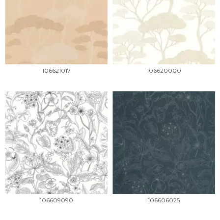
106621017
106620000
106609090
106606025