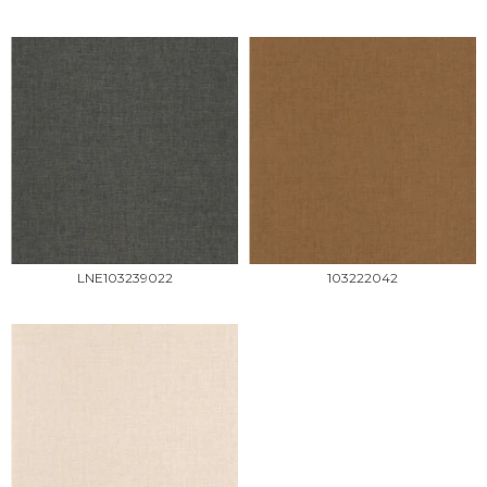
LNE103239022
103222042