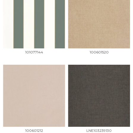
101077144
100601520
100601212
LNE103239130