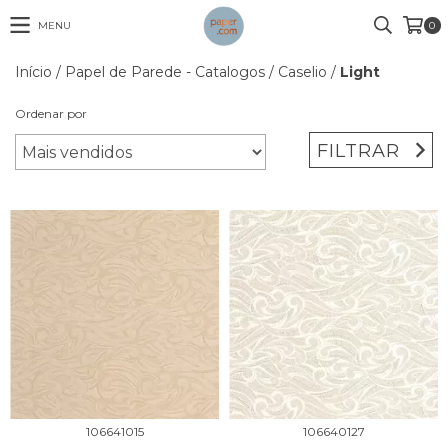
MENU
0
Início
/
Papel de Parede - Catalogos
/
Caselio
/
Light
Ordenar por
FILTRAR
106641015
106640127