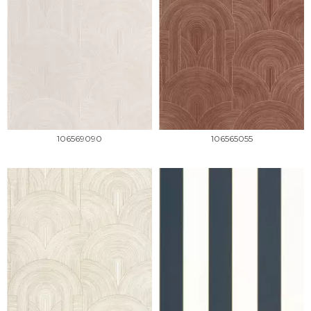
106569090
106565055