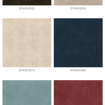
D74392922
D74392310
D74390370
A75494486