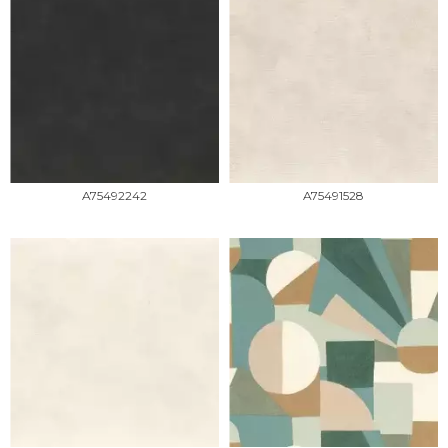
A75492242
A75491528