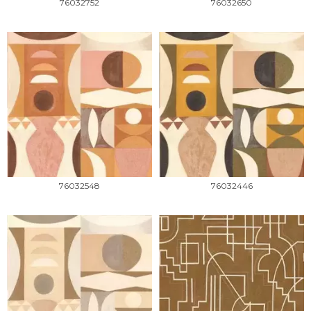
76032752
76032650
76032548
76032446