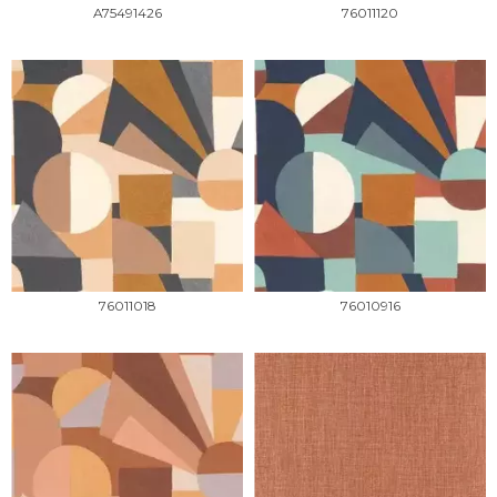
A75491426
76011120
76011018
76010916