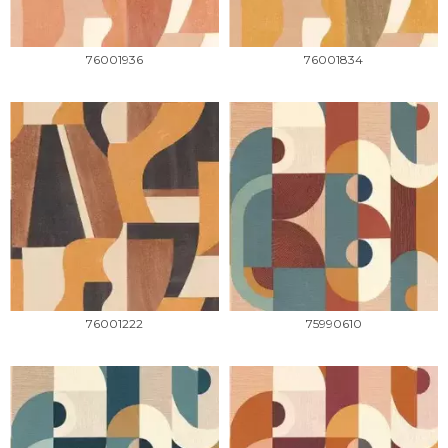
76001936
76001834
76001222
75990610