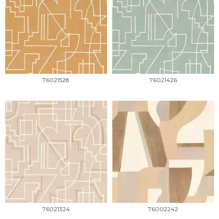
76021528
76021426
76021324
76002242