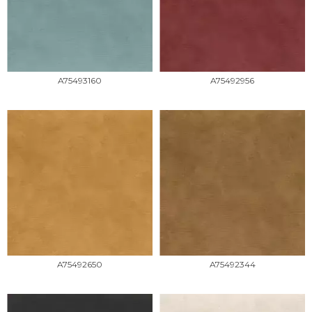
A75493160
A75492956
A75492650
A75492344