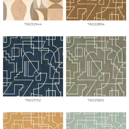
76032344
76022854
76021732
76021630