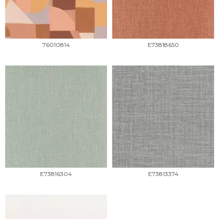
76010814
E73818650
E73816304
E73813374