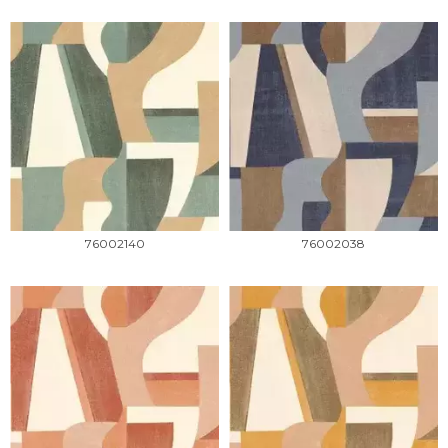
76002140
76002038