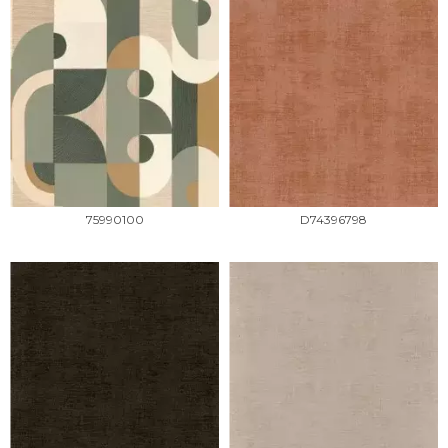
75990100
D74396798