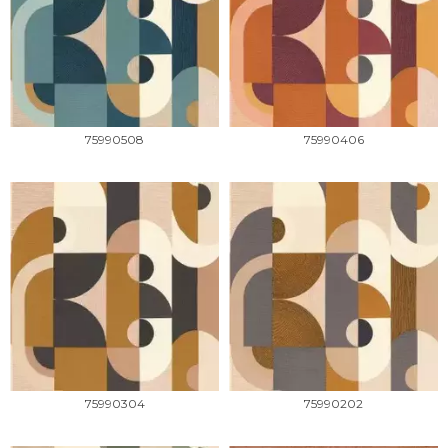
75990508
75990406
75990304
75990202