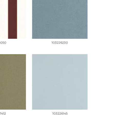
5050
103226230
7412
103226145