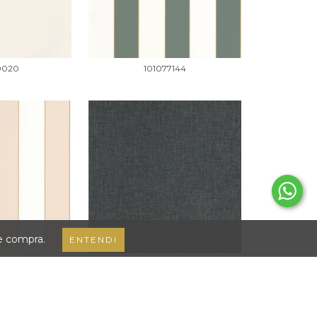
0020
101077144
de compra.
ENTENDI
0103
103229610