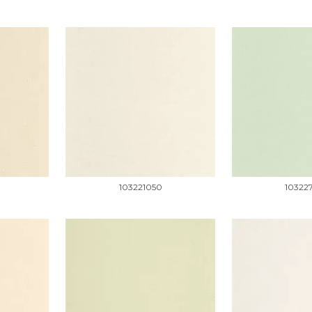
103221050
10322