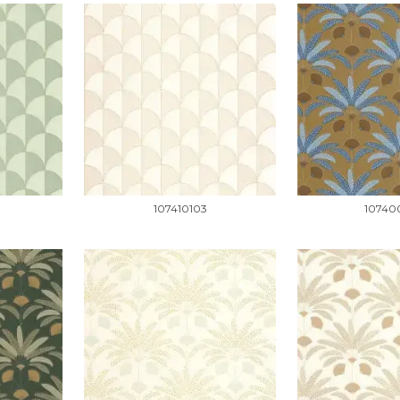
107410103
10740