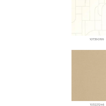
107390199
103221246