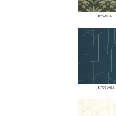
107400451
107390652