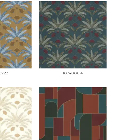
0728
107400614