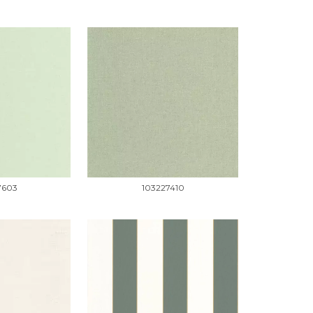
7603
103227410