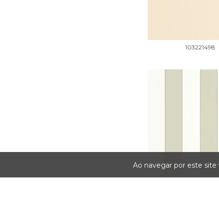
103221498
Ao navegar por este site
101077036