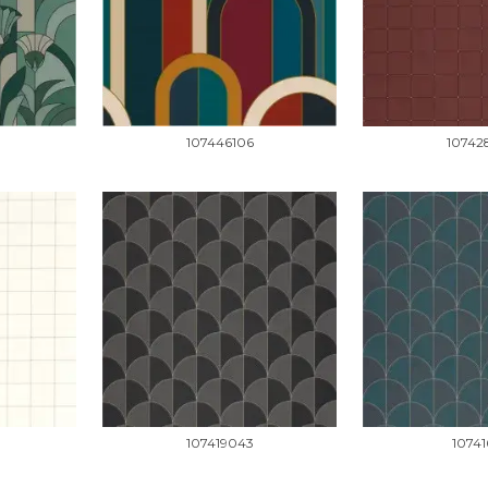
107446106
10742
107419043
10741