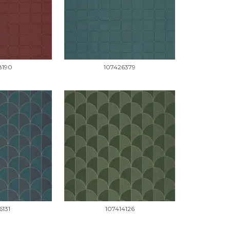
8190
107426379
6131
107414126