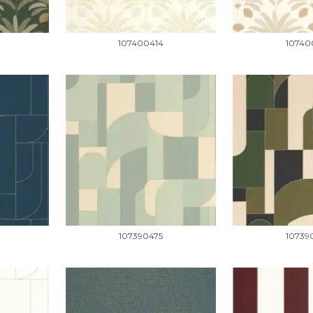
107400414
10740
107390475
10739