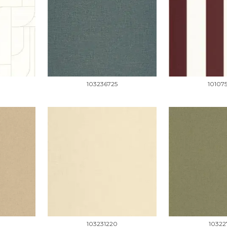
103236725
10107
103231220
10322