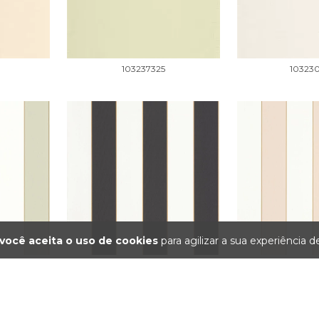
103237325
10323
você aceita o uso de cookies
para agilizar a sua experiência 
101072092
10107