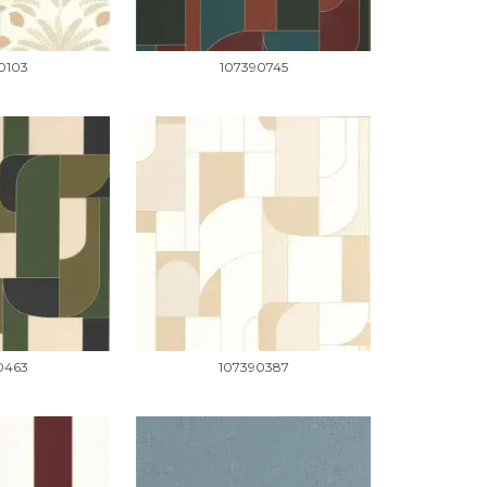
0103
107390745
0463
107390387