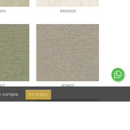
004
ERO003
602
SEN601
de compra.
ENTENDI