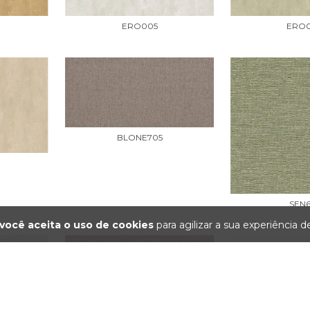
ERO005
ERO
BLONE705
SEN
você aceita o uso de cookies
para agilizar a sua experiência 