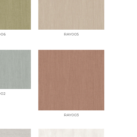
006
RAY005
002
RAY003