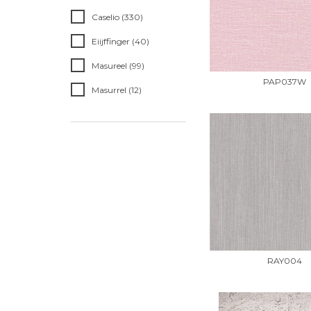
Caselio (330)
Eiijffinger (40)
Masureel (99)
PAP037W
Masurrel (12)
RAY004