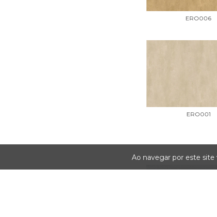
ERO006
ERO001
Ao navegar por este site