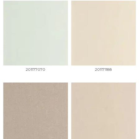
201177070
201171188