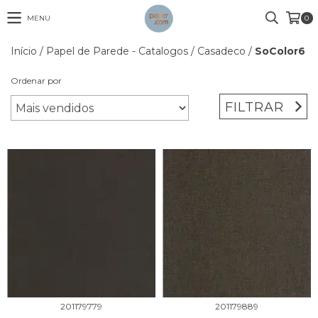
MENU
0
Início
/
Papel de Parede - Catalogos
/
Casadeco
/
SoColor6
Ordenar por
FILTRAR
201179779
201179889