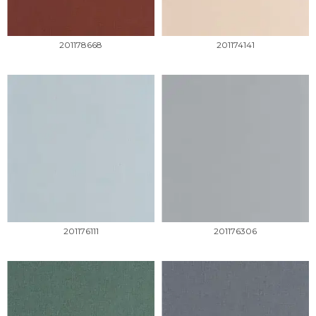
201178668
201174141
201176111
201176306