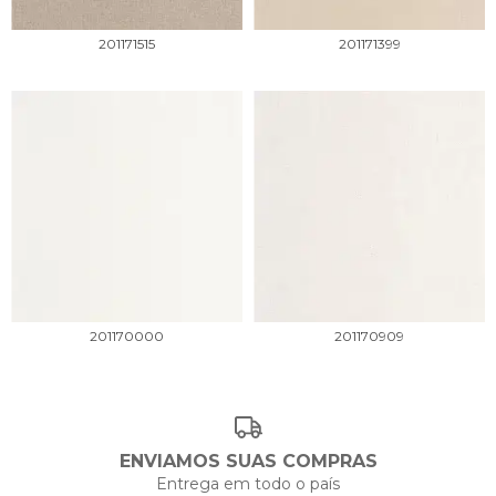
201171515
201171399
201170000
201170909
ENVIAMOS SUAS COMPRAS
Entrega em todo o país