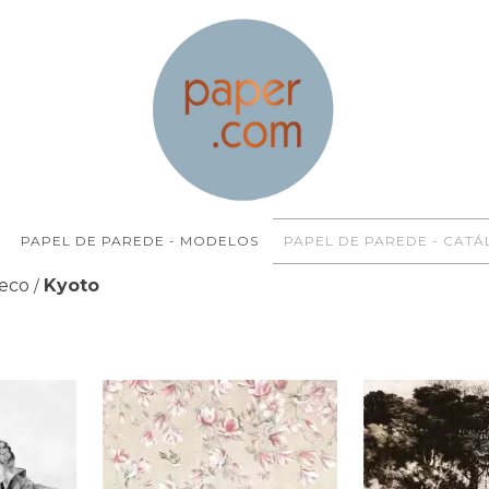
PAPEL DE PAREDE - MODELOS
PAPEL DE PAREDE - CAT
eco
Kyoto
/