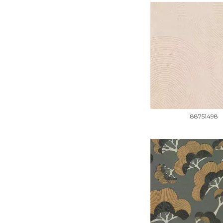
88751498