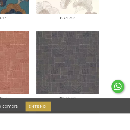
6697
88711352
8879
88766842
de compra.
ENTENDI