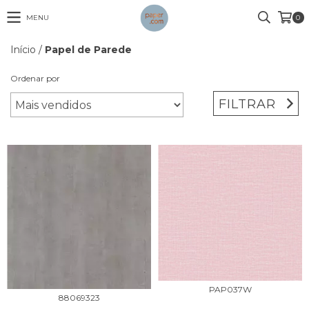
MENU
0
Início
/
Papel de Parede
Ordenar por
FILTRAR
PAP037W
88069323