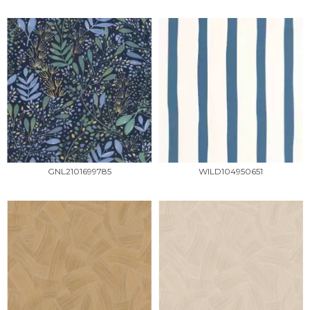
GNL2101699785
WILD104950651