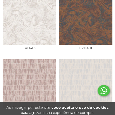
ERO402
ERO401
Ao navegar por este site
você aceita o uso de cookies
ERO304
ERO303
para agilizar a sua experiência de compra.