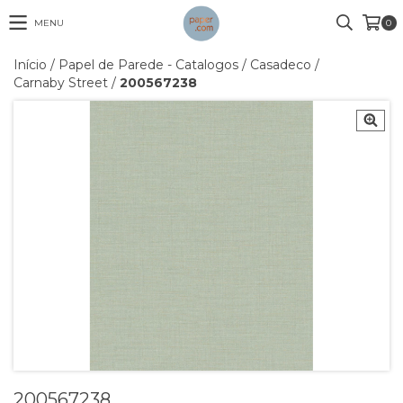
MENU
0
Início
/
Papel de Parede - Catalogos
/
Casadeco
/
Carnaby Street
/
200567238
200567238