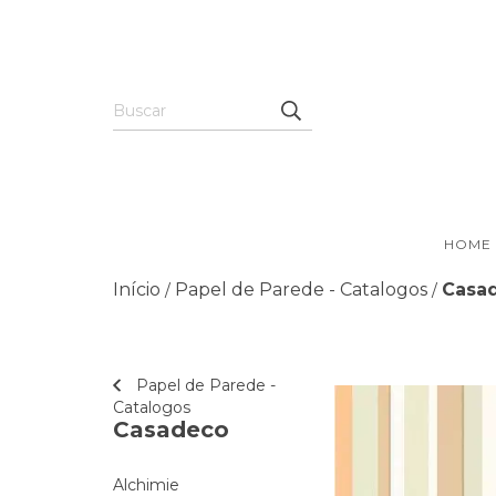
HOME
Início
Papel de Parede - Catalogos
Casa
/
/
Papel de Parede -
Catalogos
Casadeco
Alchimie