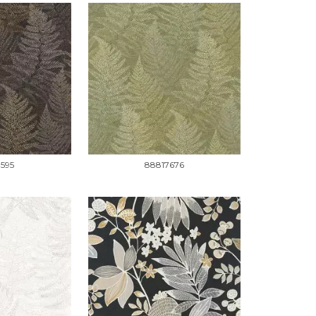
9595
88817676