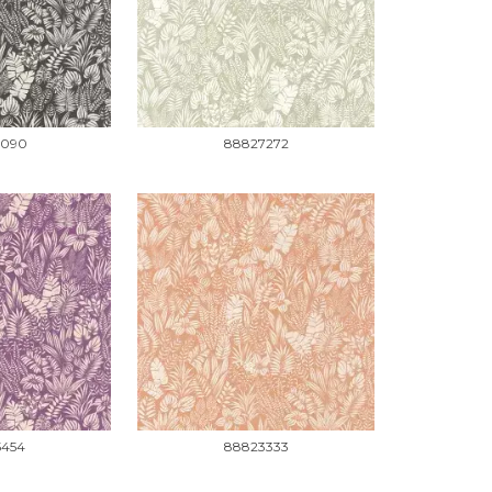
9090
88827272
5454
88823333